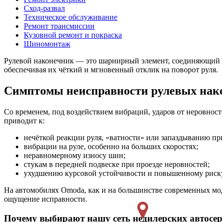
Сход-развал
Техническое обслуживание
Ремонт трансмиссии
Кузовной ремонт и покраска
Шиномонтаж
Рулевой наконечник — это шарнирный элемент, соединяющий ру
обеспечивая их чёткий и мгновенный отклик на поворот руля.
Симптомы неисправности рулевых нак
Со временем, под воздействием вибраций, ударов от неровност
приводит к:
нечёткой реакции руля, «ватности» или запаздыванию пр
вибрации на руле, особенно на больших скоростях;
неравномерному износу шин;
стукам в передней подвеске при проезде неровностей;
ухудшению курсовой устойчивости и повышенному риск
На автомобилях Omoda, как и на большинстве современных мод
ощущение исправности.
Почему выбирают нашу сеть недилерских автосе