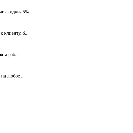
е скидки- 5%...
 клиенту, б...
та раб...
на любое ...