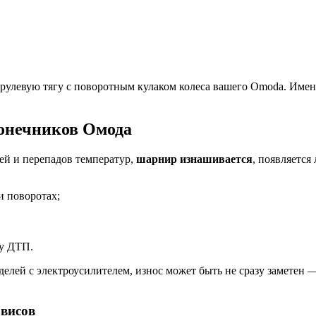
левую тягу с поворотным кулаком колеса вашего Omoda. Именно
онечников Омода
ей и перепадов температур,
шарнир изнашивается
, появляется
и поворотах;
у ДТП.
елей с электроусилителем, износ может быть не сразу заметен 
рвисов