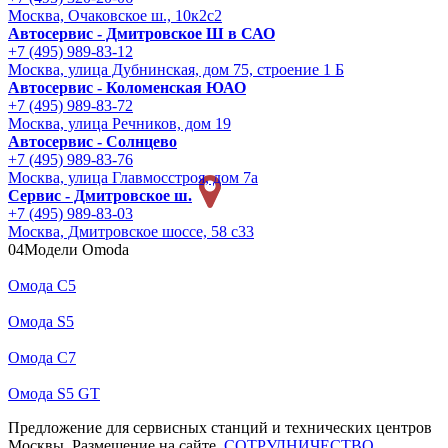
Москва, Очаковское ш., 10к2с2
Автосервис - Дмитровское Ш в САО
+7 (495) 989-83-12
Москва, улица Дубнинская, дом 75, строение 1 Б
Автосервис - Коломенская ЮАО
+7 (495) 989-83-72
Москва, улица Речников, дом 19
Автосервис - Солнцево
+7 (495) 989-83-76
Москва, улица Главмосстроя, дом 7а
Сервис - Дмитровское ш.
+7 (495) 989-83-03
Москва, Дмитровское шоссе, 58 с33
04
Модели Omoda
Омода С5
Омода S5
Омода С7
Омода S5 GT
Предложение для сервисных станций и технических центров
Москвы. Размещение на сайте.
СОТРУДНИЧЕСТВО