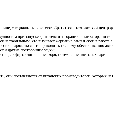
ашине, специалисты советуют обратиться в технический центр д
рудностям при запуске двигателя и загоранию индикатора низког
ся нестабильным, что вызывает мерцание ламп и сбои в работе 
рестает заряжаться, что приводит к полному обесточиванию авт
ет и другие посторонние звуки;
ния, люфт, заклинивание якоря, потемнение или запах гари.
, они поставляются от китайских производителей, которых нет