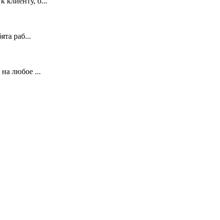
 клиенту, б...
та раб...
на любое ...