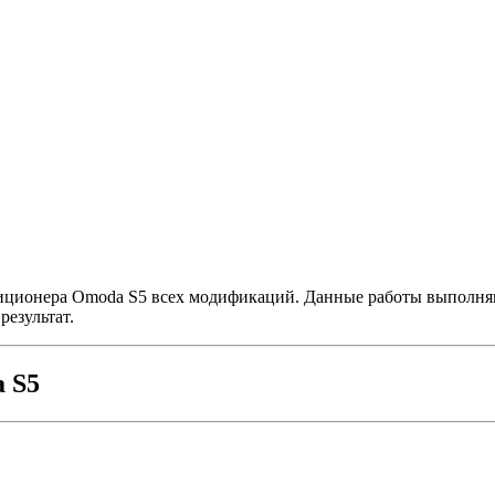
иционера Omoda S5 всех модификаций. Данные работы выполняю
езультат.
 S5