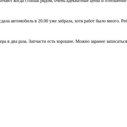
ичают когда стоишь рядом, очень адекватные цены и отношение к
дала автомобиль в 20.00 уже забрала, хотя работ было много. Ребя
а в два раза. Запчасти есть хорошие. Можно заранее записаться 