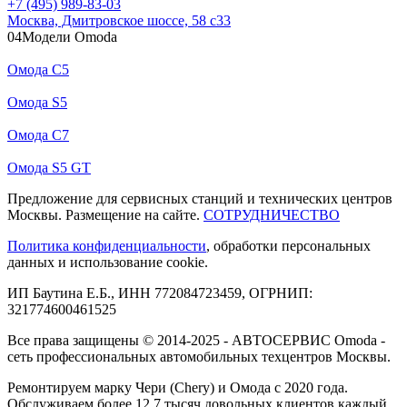
+7 (495) 989-83-03
Москва, Дмитровское шоссе, 58 с33
04
Модели Omoda
Омода С5
Омода S5
Омода С7
Омода S5 GT
Предложение для сервисных станций и технических центров
Москвы. Размещение на сайте.
СОТРУДНИЧЕСТВО
Политика конфиденциальности
, обработки персональных
данных и использование cookie.
ИП Баутина Е.Б., ИНН 772084723459, ОГРНИП:
321774600461525
Все права защищены © 2014-2025 - АВТОСЕРВИС Omoda -
сеть профессиональных автомобильных техцентров Москвы.
Ремонтируем марку Чери (Chery) и Омода с 2020 года.
Обслуживаем более 12,7 тысяч довольных клиентов каждый